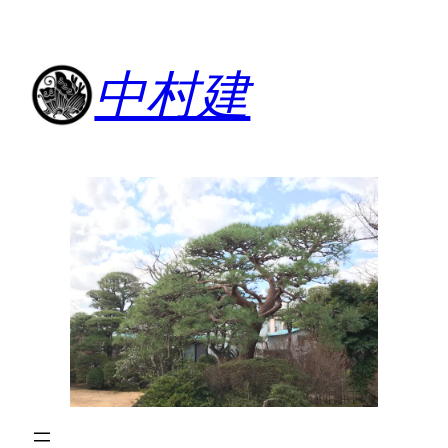
内
容
中村建
を
ス
キ
ッ
プ