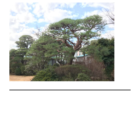
内
容
を
ス
キ
ッ
プ